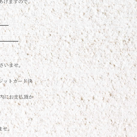
あげますので、
━━
━━━━
さいませ。
ジットカード決
内にお支払頂か
ませ。