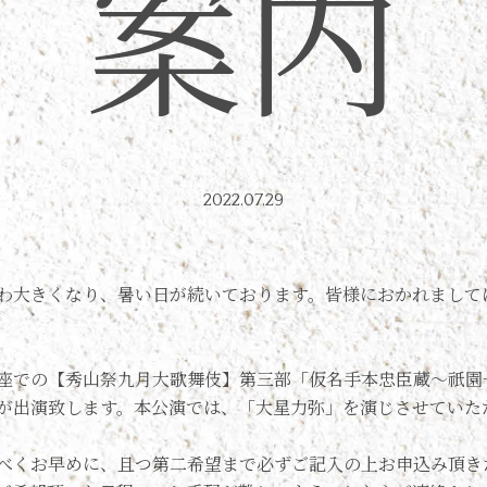
案内
2022.07.29
わ大きくなり、暑い日が続いております。皆様におかれまして
座での【秀山祭九月大歌舞伎】第三部「仮名手本忠臣蔵〜祇園
が出演致します。本公演では、「大星力弥」を演じさせていた
べくお早めに、且つ第二希望まで必ずご記入の上お申込み頂き