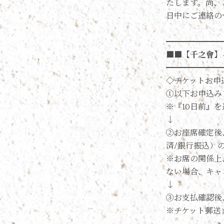
たします。尚、
日中にご連絡の
━━━━━━━
■■【千之會】
━━━━━━━
◇チケットお申
①以下お申込み
※『10日前』
↓
②お座席確定後
済/銀行振込）
※お席の関係上
ない場合、キャ
↓
③お支払確認後
※チケット郵送