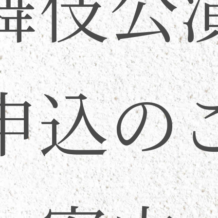
舞伎公
申込の