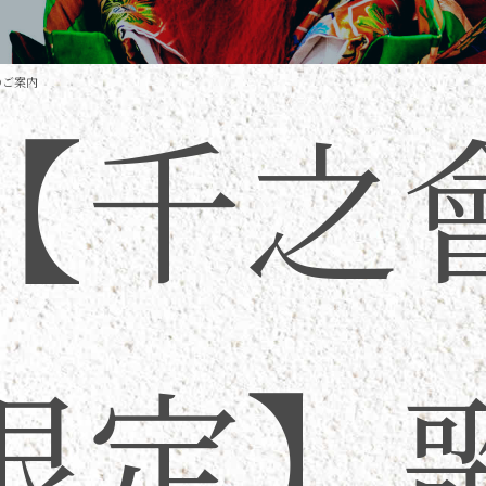
のご案内
【千之
限定】