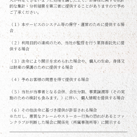
人が特定できないように処理を講じた上で、お客様に関する統計
的な集計・分析結果を第三者に提供することがありますので予め
ご了承ください。
（１）本サービスのシステム等の保守・運営のために提供する場
合
（２）利用目的の達成のため、当社が監督を行う業務委託先に提
供する場合
（３）法令により開示を求められた場合や、個人の生命、身体又
は財産の保護のために提供する場合
（４）予めお客様の同意を得て提供する場合
（５）当社が当事者となる合併、会社分割、事業譲渡等（その実
施のための検討も含みます。）に伴い、個人情報を提供する場合
（６）その他法令に基づき提供が許容される場合
※ただし、悪質なクレームやストーカー行為の恐れがあるとファ
ンクラブが判断した場合に関係先（所属事務所等）に開示する