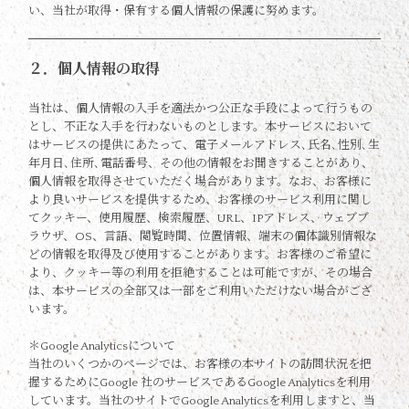
い、当社が取得・保有する個人情報の保護に努めます。
２．個人情報の取得
当社は、個人情報の入手を適法かつ公正な手段によって行うもの
とし、不正な入手を行わないものとします。本サービスにおいて
はサービスの提供にあたって、電子メールアドレス､氏名､性別､生
年月日､住所､電話番号、その他の情報をお聞きすることがあり、
個人情報を取得させていただく場合があります。なお、お客様に
より良いサービスを提供するため、お客様のサービス利用に関し
てクッキー、使用履歴、検索履歴、URL、IPアドレス、ウェブブ
ラウザ、OS、言語、閲覧時間、位置情報、端末の個体識別情報な
どの情報を取得及び使用することがあります。お客様のご希望に
より、クッキー等の利用を拒絶することは可能ですが、その場合
は、本サービスの全部又は一部をご利用いただけない場合がござ
います。
＊Google Analyticsについて
当社のいくつかのページでは、お客様の本サイトの訪問状況を把
握するためにGoogle 社のサービスであるGoogle Analyticsを利用
しています。当社のサイトでGoogle Analyticsを利用しますと、当